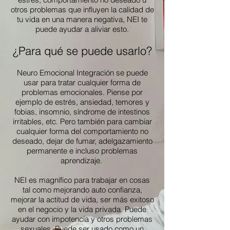
otros problemas que influyen la calidad de
tu vida en una manera negativa, NEI te
puede ayudar a aliviar esto.​
¿Para qué se puede usarlo?
Neuro Emocional Integración se puede
usar para tratar cualquier forma de
problemas emocionales. Piense por
ejemplo de estrés, ansiedad, temores y
fobias, insomnio, síndrome de intestinos
irritables, etc. Pero también para cambiar
cualquier forma del comportamiento no
deseado, dejar de fumar, adelgazamiento
permanente e incluso problemas
aprendizaje.
NEI es magnífico para trabajar en cosas
tal como mejorando auto confianza,
mejorar la actitud de vida, ser más exitoso
en el negocio y la vida privada. Puede
ayudar con impotencia y otros problemas
sexuales. Puede ser usado como un