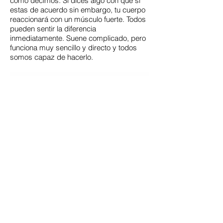
como decimos. Si dices algo con que si
estas de acuerdo sin embargo, tu cuerpo
reaccionará con un músculo fuerte. Todos
pueden sentir la diferencia
inmediatamente. Suene complicado, pero
funciona muy sencillo y directo y todos
somos capaz de hacerlo.​
La enfermedad, sea físico o mental, es
una señal del cuerpo que algo necesita tu
atención. El cuerpo quiere que haces algo
para corregirlo.
Y simplemente "preguntando" a tu cuerpo
por el test muscular dirá cuál es el