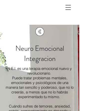
Neuro Emocional
Integracion
N.E.I. es una terapia emocional nuevo y
revolucionario.
Puede tratar problemas mentales,
emocionales y psicológicos de una
manera tan sencillo y poderoso, que no lo
creerás, a menos que no lo habrás
experimentado tu mismo.
Cuándo sufres de temores, ansiedad,
estrés, comportamiento no deseado u