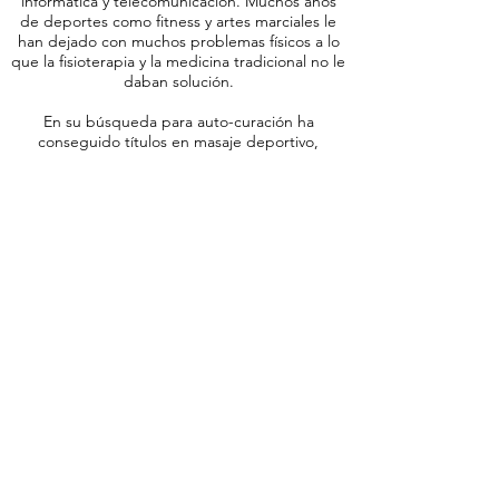
informática y telecomunicación. Muchos años
de deportes como fitness y artes marciales le
han dejado con muchos problemas físicos a lo
que la fisioterapia y la medicina tradicional no le
daban solución.
En su búsqueda para auto-curación ha
conseguido títulos en masaje deportivo,
osteopatía, rehabilitación Neuro Emocional
Integración (NEI), hipnoterapia, kinesiología,
acupuntura, dietética y alergia.
Alexander conseguido su titulo
en
osteopatía en 2002 con el CIDO, Centro de
Investigación y Desarrollo Osteopático
en San
Sebastian.
Esta registrado como osteopata con el Registro
de Osteopatas Profesionales desde 2002.
Desde 1997, Alexander tiene su consulta en
Lanzarote para osteopatía, kinesiología,
sanación energético y asesoramiento para
dolores y enfermedades crónicas.
Alexander habla Holandés, Ingles, Alemán,